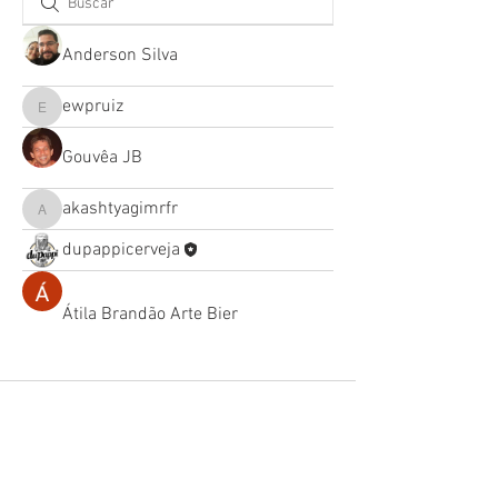
Anderson Silva
ewpruiz
ewpruiz
Gouvêa JB
akashtyagimrfr
akashtyagimrfr
dupappicerveja
Átila Brandão Arte Bier
na mídia