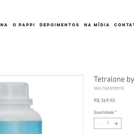
ona
o pappi
depoimentos
Na mídia
conta
Tetralone b
SKU: 736532700133
Preço
R$ 369,90
Quantidade
*