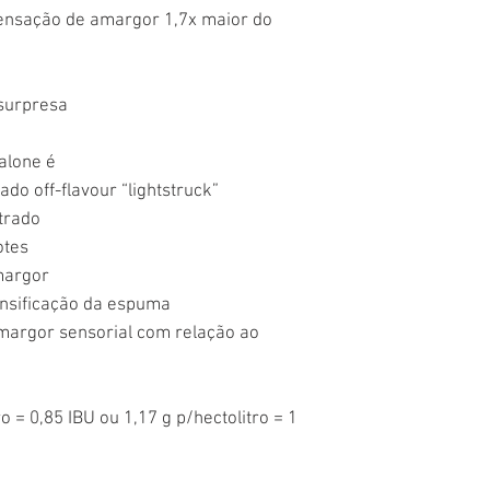
ensação de amargor 1,7x maior do
 surpresa
ralone é
jado off-flavour “lightstruck”
ntrado
otes
margor
tensificação da espuma
 amargor sensorial com relação ao
o = 0,85 IBU ou 1,17 g p/hectolitro = 1