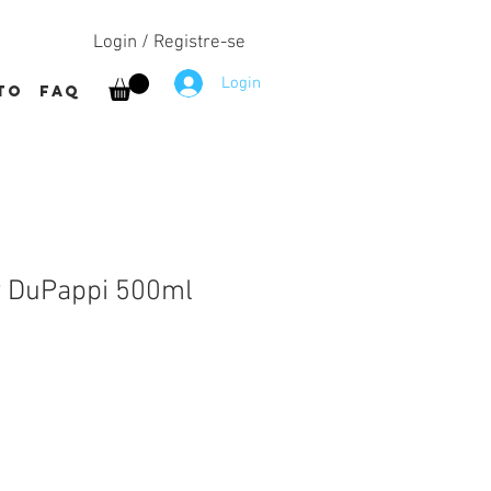
Login / Registre-se
Login
to
FAQ
y DuPappi 500ml