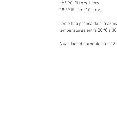
* 85,90 IBU em 1 litro
* 8,59 IBU em 10 litros
Como boa prática de armaze
temperaturas entre 20 ºC e 30
A validade do produto é de 18 
Sobre
como funciona
o pappi
depoimentos
na mídia
contato
FAQ