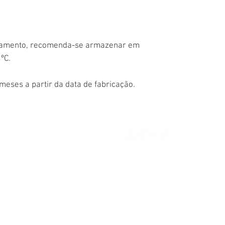
namento, recomenda-se armazenar em
 ºC.
meses a partir da data de fabricação.
dupappi@dupappi.com.br
Whatsapp:
11 915358435