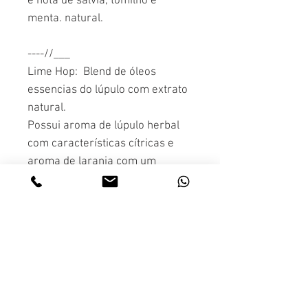
e nota de sálvia, tomilho e
menta. natural.
----//___
Lime Hop: Blend de óleos
essencias do lúpulo com extrato
natural.
Possui aroma de lúpulo herbal
com características cítricas e
aroma de laranja com um
refrescante sabor a base de
lima, possuindo um equilíbrio
entre acidez e doçura, esta
combinação resulta em um
aroma de lúpulo com notas
cítricas, herbáceas e floral.