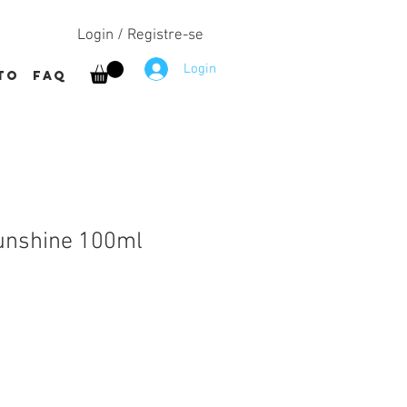
Login / Registre-se
Login
to
FAQ
unshine 100ml