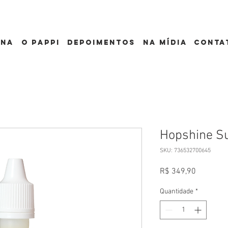
ona
o pappi
depoimentos
Na mídia
conta
Hopshine S
SKU: 736532700645
Preço
R$ 349,90
Quantidade
*