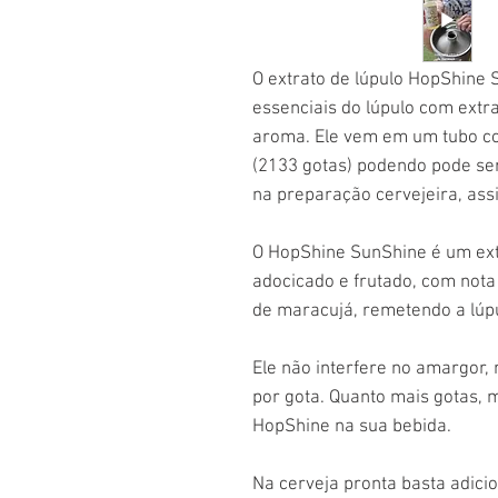
O extrato de lúpulo HopShine 
essenciais do lúpulo com extr
aroma. Ele vem em um tubo c
(2133 gotas) podendo pode ser
na preparação cervejeira, as
O HopShine SunShine é um ext
adocicado e frutado, com nota d
de maracujá, remetendo a lúp
Ele não interfere no amargor,
por gota. Quanto mais gotas, 
HopShine na sua bebida.
Na cerveja pronta basta adici