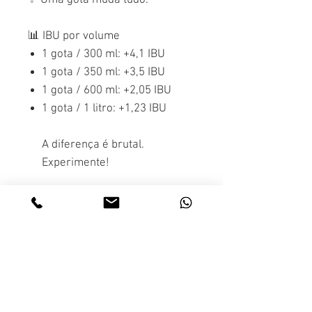
📊
IBU por volume
1 gota / 300 ml: +4,1 IBU
1 gota / 350 ml: +3,5 IBU
1 gota / 600 ml: +2,05 IBU
1 gota / 1 litro: +1,23 IBU
A diferença é brutal.
Experimente!
POLÍTICA DE RETORNO E
REEMBOLSO
Caso o cliente receba o produto
POLÍTICA DE ENVIO
porem desista da compra, o cliente
terá até 10 dias para retornar o
O prazo de entrega da sua solicitação
produto obtendo o reembolso total da
POLÍTICA DE PRIVACIDADE
varia de acordo com a localidade do