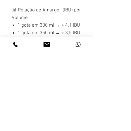
📊
Relação de Amargor (IBU) por
Volume
1 gota em 300 ml → + 4,1 IBU
1 gota em 350 ml → + 3,5 IBU
1 gota em 600 ml → + 2,05
IBU
1 gota em 1 litro → + 1,23 IBU
1 ml em 1 litro → + 49,20 IBU
1 ml em 10 litros → + 4,92 IBU
1 ml em 20 litros → + 2,46 IBU
Leve no bolso e pingue a
vontade, no parque, na praia ou
em qualquer lugar e faça do
momento um evento.