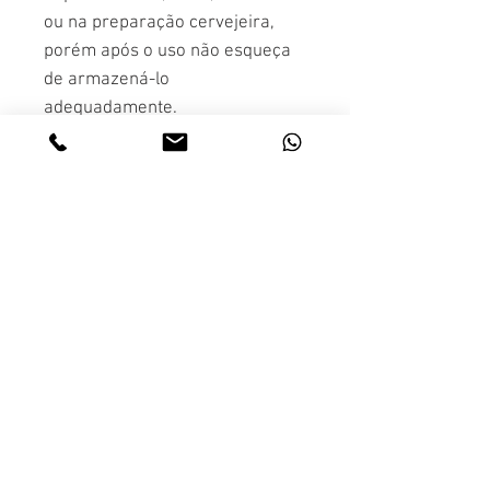
ou na preparação cervejeira,
porém após o uso não esqueça
de armazená-lo
adequadamente.
Com o Dry Hop One você pode
elevar a sua cerveja para outro
nível
na mídia
Sobre
como funciona
o pappi