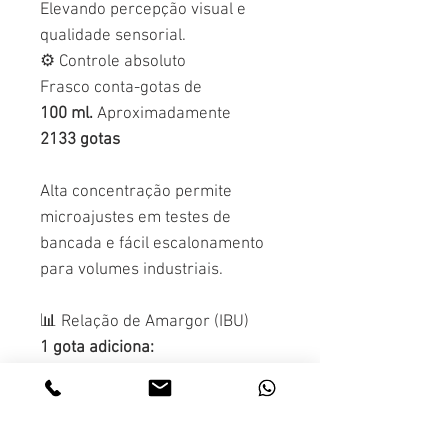
Elevando percepção visual e
qualidade sensorial.
⚙ Controle absoluto
Frasco conta-gotas de
100 ml.
Aproximadamente
2133 gotas
Alta concentração permite
microajustes em testes de
bancada e fácil escalonamento
para volumes industriais.
📊 Relação de Amargor (IBU)
1 gota adiciona:
+9,97 IBU em 300 ml
+8,54 IBU em 350 ml
+4,98 IBU em 600 ml