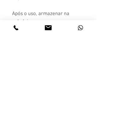
Após o uso, armazenar na
geladeira para preservar a
intensidade e frescor do aroma.
Experimente.
na mídia
Sobre
como funciona
o pappi
depoimentos