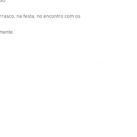
IBU
urrasco, na festa, no encontro com os
imente.
dupappi@dupappi.com.br
Whatsapp:
11 915358435
idade