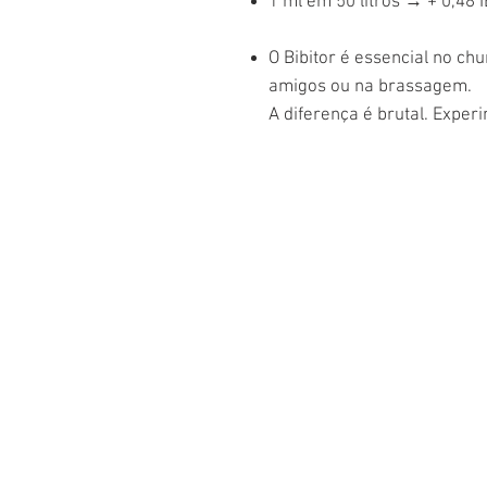
1 ml em 50 litros → + 0,48 
O Bibitor é essencial no ch
amigos ou na brassagem.
A diferença é brutal. Exper
Sobre
como funciona
o pappi
depoimentos
na mídia
contato
FAQ
Política da loja
Política de Privac