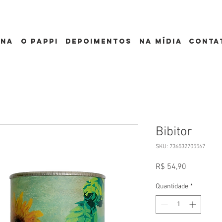
ona
o pappi
depoimentos
Na mídia
conta
Bibitor
SKU: 736532705567
Preço
R$ 54,90
Quantidade
*