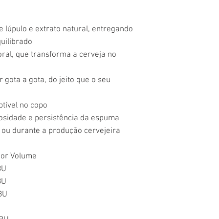
e lúpulo e extrato natural, entregando
uilibrado
floral, que transforma a cerveja no
 gota a gota, do jeito que o seu
ptível no copo
osidade e persistência da espuma
a ou durante a produção cervejeira
por Volume
BU
BU
IBU
U