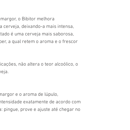
amargor, o Bibitor melhora
a cerveja, deixando-a mais intensa,
ltado é uma cerveja mais saborosa,
ber, a qual retem o aroma e o frescor
cações, não altera o teor alcoólico, o
eja.
amargor e o aroma de lúpulo,
 intensidade exatamente de acordo com
a: pingue, prove e ajuste até chegar no