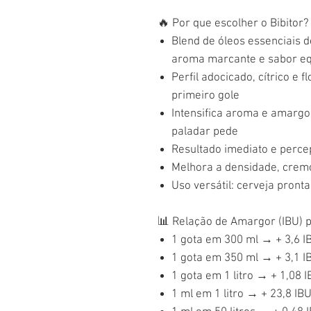
🔥
Por que escolher o Bibitor?
Blend de óleos essenciais d
aroma marcante e sabor eq
Perfil adocicado, cítrico e 
primeiro gole
Intensifica aroma e amargor
paladar pede
Resultado imediato e perce
Melhora a densidade, crem
Uso versátil: cerveja pront
📊
Relação de Amargor (IBU) 
1 gota em 300 ml → + 3,6 I
1 gota em 350 ml → + 3,1 I
1 gota em 1 litro → + 1,08 
1 ml em 1 litro → + 23,8 IB