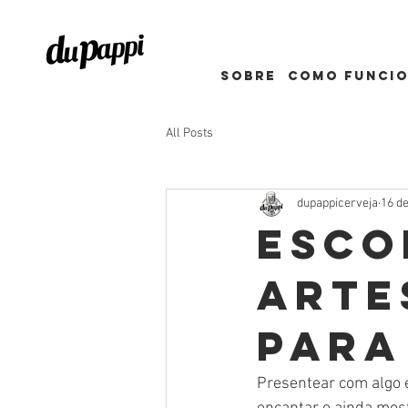
Sobre
como funci
All Posts
dupappicerveja
16 de
Esco
arte
para
Presentear com algo 