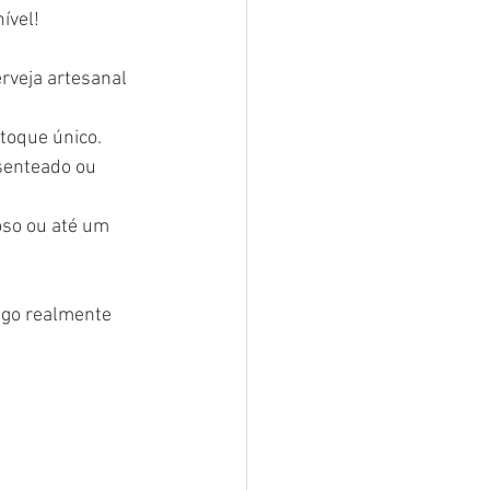
ível!
rveja artesanal 
toque único.
senteado ou 
oso ou até um 
go realmente 