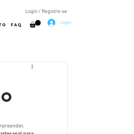
Login / Registre-se
Login
to
FAQ
to
rpreender, 