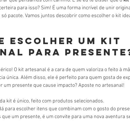
rar que pensamos com carinho. E se eu te disser que o 
kit
certeira para isso? Sim! É uma forma incrível de unir origin
ó pacote. Vamos juntos descobrir como escolher o kit idea
e escolher um kit 
nal para presente
rico! O kit artesanal é a cara de quem valoriza o feito à mã
cia única. Além disso, ele é perfeito para quem gosta de ex
uer um presente que cause impacto? Aposte no artesanal!
ada kit é único, feito com produtos selecionados.
 dá para escolher itens que combinam com o gosto do pres
s que um presente, é um convite para uma nova aventura se