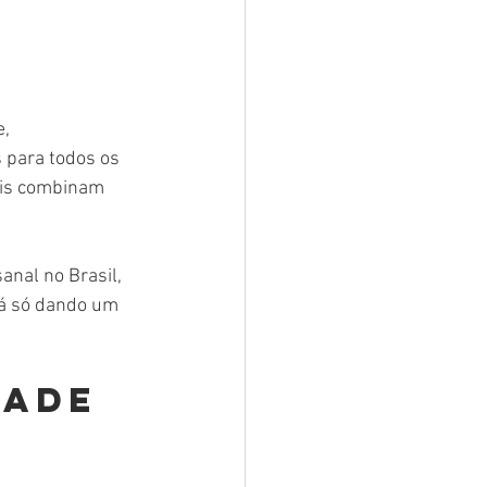
, 
s para todos os 
ais combinam 
nal no Brasil, 
tá só dando um 
dade 