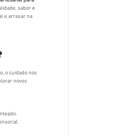
 artesanal para 
alidade, sabor e 
l e arrasar na 
?
o, o cuidado nos 
plorar novos 
enteado.
nsorial.