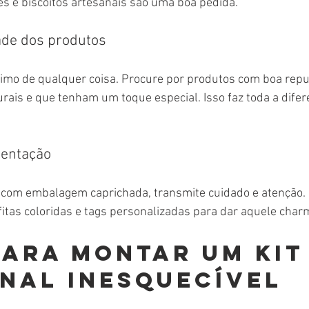
es e biscoitos artesanais são uma boa pedida.
dade dos produtos
imo de qualquer coisa. Procure por produtos com boa reput
rais e que tenham um toque especial. Isso faz toda a difer
sentação
com embalagem caprichada, transmite cuidado e atenção. 
 fitas coloridas e tags personalizadas para dar aquele char
para montar um kit
nal inesquecível