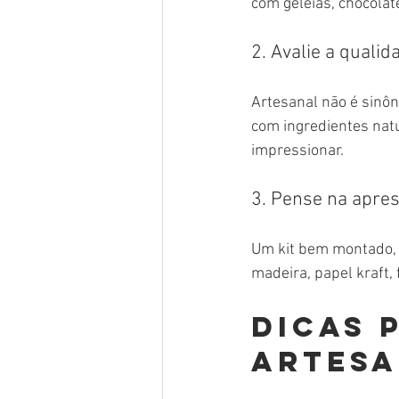
com geleias, chocolat
2. Avalie a quali
Artesanal não é sinôn
com ingredientes natu
impressionar.
3. Pense na apre
Um kit bem montado, 
madeira, papel kraft,
Dicas 
artesa