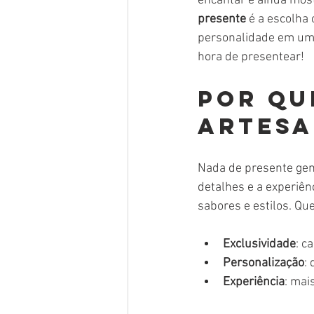
encantar e ainda most
presente
 é a escolha 
personalidade em um s
hora de presentear!
Por qu
artesa
Nada de presente gené
detalhes e a experiên
sabores e estilos. Q
Exclusividade
: c
Personalização
:
Experiência
: mai